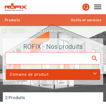
Produits
Outils et services
Home
Produits
Creteo®Inject
RÖFIX - Nos produits
Domaine de produit
2 Produits