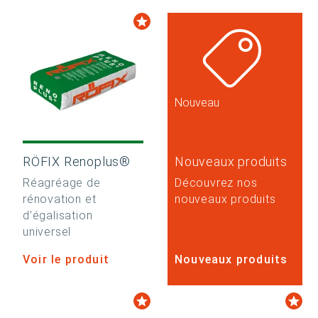
Nouveau
RÖFIX Renoplus®
Nouveaux produits
Réagréage de
Découvrez nos
rénovation et
nouveaux produits
d’égalisation
universel
Voir le produit
Nouveaux produits