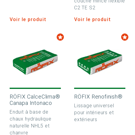
couche mince flexible
C2 TE S2
Voir le produit
Voir le produit
RÖFIX CalceClima®
RÖFIX Renofinish®
Canapa Intonaco
Lissage universel
Enduit à base de
pour intérieurs et
chaux hydraulique
extérieurs
naturelle NHL5 et
chanvre