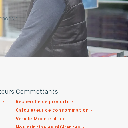
gences?
teurs
Commettants
s
Recherche de produits
Calculateur de consommation
Vers le Modèle clic
Nos principales références