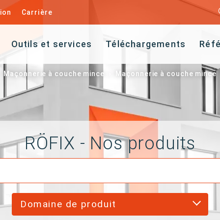
ion
Carrière
Outils et services
Téléchargements
Réf
Maçonnerie à couche mince
Maçonnerie à couche mince
RÖFIX - Nos produits
Domaine de produit