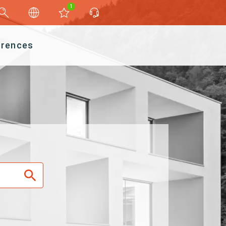
1
érences