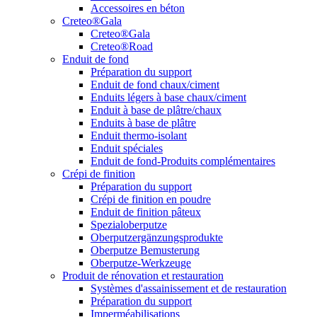
Accessoires en béton
Creteo®Gala
Creteo®Gala
Creteo®Road
Enduit de fond
Préparation du support
Enduit de fond chaux/ciment
Enduits légers à base chaux/ciment
Enduit à base de plâtre/chaux
Enduits à base de plâtre
Enduit thermo-isolant
Enduit spéciales
Enduit de fond-Produits complémentaires
Crépi de finition
Préparation du support
Crépi de finition en poudre
Enduit de finition pâteux
Spezialoberputze
Oberputzergänzungsprodukte
Oberputze Bemusterung
Oberputze-Werkzeuge
Produit de rénovation et restauration
Systèmes d'assainissement et de restauration
Préparation du support
Imperméabilisations