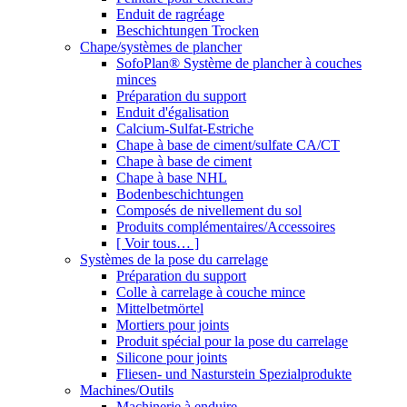
Enduit de ragréage
Beschichtungen Trocken
Chape/systèmes de plancher
SofoPlan® Système de plancher à couches
minces
Préparation du support
Enduit d'égalisation
Calcium-Sulfat-Estriche
Chape à base de ciment/sulfate CA/CT
Chape à base de ciment
Chape à base NHL
Bodenbeschichtungen
Composés de nivellement du sol
Produits complémentaires/Accessoires
[ Voir tous… ]
Systèmes de la pose du carrelage
Préparation du support
Colle à carrelage à couche mince
Mittelbetmörtel
Mortiers pour joints
Produit spécial pour la pose du carrelage
Silicone pour joints
Fliesen- und Nasturstein Spezialprodukte
Machines/Outils
Machinerie à enduire