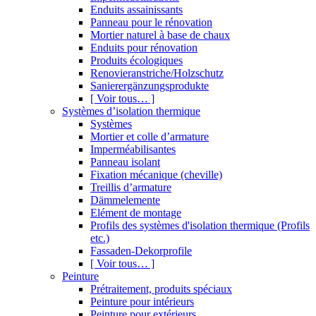
Enduits assainissants
Panneau pour le rénovation
Mortier naturel à base de chaux
Enduits pour rénovation
Produits écologiques
Renovieranstriche/Holzschutz
Sanierergänzungsprodukte
[ Voir tous… ]
Systèmes d’isolation thermique
Systèmes
Mortier et colle d’armature
Imperméabilisantes
Panneau isolant
Fixation mécanique (cheville)
Treillis d’armature
Dämmelemente
Elément de montage
Profils des systèmes d'isolation thermique (Profils
etc.)
Fassaden-Dekorprofile
[ Voir tous… ]
Peinture
Prétraitement, produits spéciaux
Peinture pour intérieurs
Peinture pour extérieurs