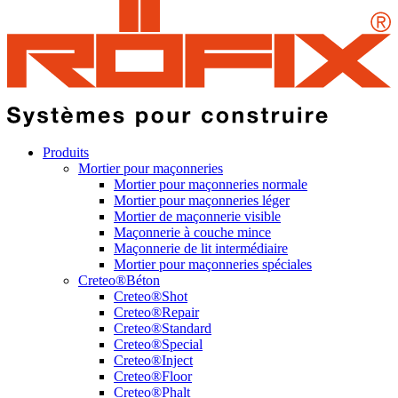
Produits
Mortier pour maçonneries
Mortier pour maçonneries normale
Mortier pour maçonneries léger
Mortier de maçonnerie visible
Maçonnerie à couche mince
Maçonnerie de lit intermédiaire
Mortier pour maçonneries spéciales
Creteo®Béton
Creteo®Shot
Creteo®Repair
Creteo®Standard
Creteo®Special
Creteo®Inject
Creteo®Floor
Creteo®Phalt