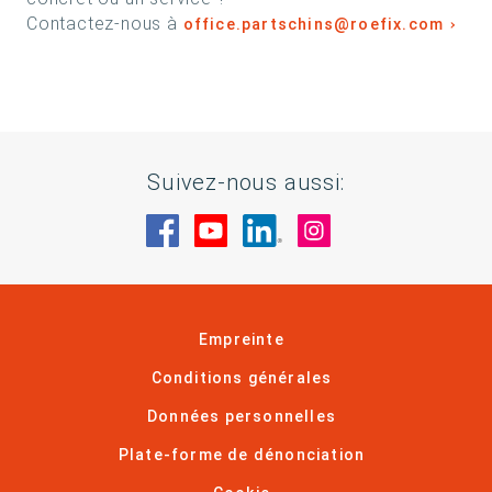
Contactez-nous à
office.partschins@roefix.com
Suivez-nous aussi:
Rendez-nous visite sur Facebook
Rendez-nous visite sur You
Rendez-nous visite sur
Rendez-nous visi
Empreinte
Conditions générales
Données personnelles
Plate-forme de dénonciation