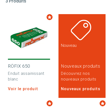
3 Produits
Nouveau
RÖFIX 650
Nouveaux produits
Enduit assainissant
Découvrez nos
blanc
nouveaux produits
Voir le produit
Nouveaux produits