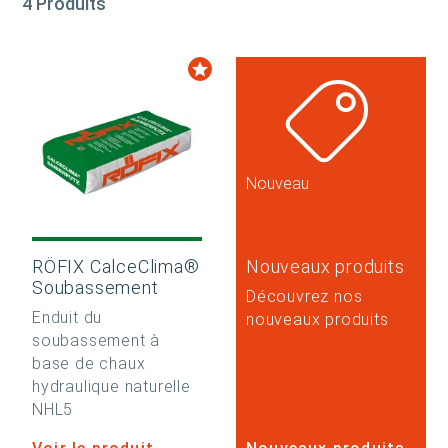
4 Produits
Nouveau
RÖFIX CalceClima®
Nouveaux produits
Soubassement
Découvrez nos
Enduit du
nouveaux produits
soubassement à
base de chaux
hydraulique naturelle
NHL5