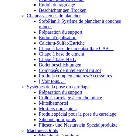
Enduit de ragréage
Beschichtungen Trocken
Chape/systèmes de plancher
SofoPlan® Système de plancher à couches
minces
Préparation du support
Enduit d'égalisation
Calcium-Sulfat-Estriche
Chape à base de ciment/sulfate CA/CT
Chape à base de ciment
Chape à base NHL
Bodenbeschichtungen
Composés de nivellement du sol
Produits complémentaires/Accessoires
[ Voir tous… ]
Systèmes de la pose du carrelage
Préparation du support
Colle à carrelage à couche mince
Mittelbetmörtel
Mortiers pour joints
Produit spécial pour la pose du carrelage
Silicone pour joints
Fliesen- und Nasturstein Spezialprodukte
Machines/Outils
Machinerie à enduire