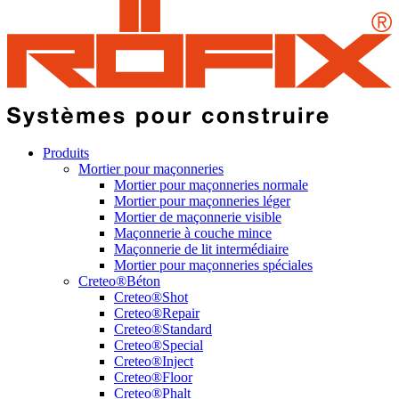
Produits
Mortier pour maçonneries
Mortier pour maçonneries normale
Mortier pour maçonneries léger
Mortier de maçonnerie visible
Maçonnerie à couche mince
Maçonnerie de lit intermédiaire
Mortier pour maçonneries spéciales
Creteo®Béton
Creteo®Shot
Creteo®Repair
Creteo®Standard
Creteo®Special
Creteo®Inject
Creteo®Floor
Creteo®Phalt