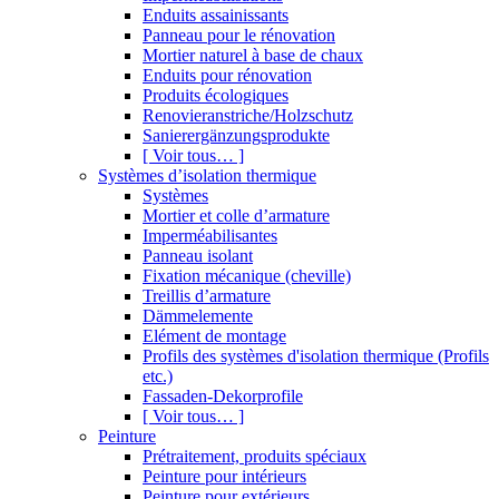
Enduits assainissants
Panneau pour le rénovation
Mortier naturel à base de chaux
Enduits pour rénovation
Produits écologiques
Renovieranstriche/Holzschutz
Sanierergänzungsprodukte
[ Voir tous… ]
Systèmes d’isolation thermique
Systèmes
Mortier et colle d’armature
Imperméabilisantes
Panneau isolant
Fixation mécanique (cheville)
Treillis d’armature
Dämmelemente
Elément de montage
Profils des systèmes d'isolation thermique (Profils
etc.)
Fassaden-Dekorprofile
[ Voir tous… ]
Peinture
Prétraitement, produits spéciaux
Peinture pour intérieurs
Peinture pour extérieurs