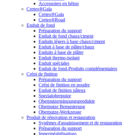
Accessoires en béton
Creteo®Gala
Creteo®Gala
Creteo®Road
Enduit de fond
Préparation du support
Enduit de fond chaux/ciment
Enduits légers à base chaux/ciment
Enduit à base de plâtre/chaux
Enduits à base de plâtre
Enduit thermo-isolant
Enduit spéciales
Enduit de fond-Produits complémentaires
Crépi de finition
Préparation du support
Crépi de finition en poudre
Enduit de finition pâteux
Spezialoberputze
Oberputzergänzungsprodukte
Oberputze Bemusterung
Oberputze-Werkzeuge
Produit de rénovation et restauration
Systèmes d'assainissement et de restauration
Préparation du support
Imperméabilisations