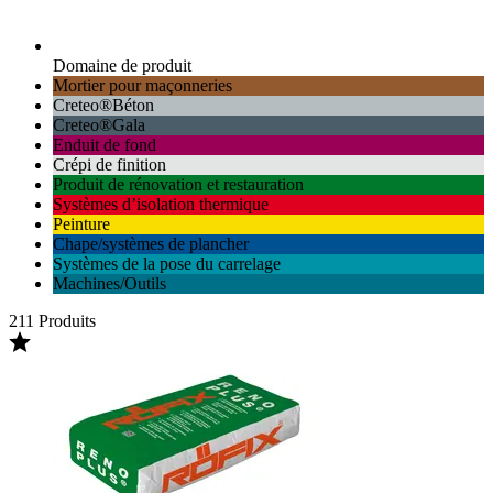
Domaine de produit
Mortier pour maçonneries
Creteo®Béton
Creteo®Gala
Enduit de fond
Crépi de finition
Produit de rénovation et restauration
Systèmes d’isolation thermique
Peinture
Chape/systèmes de plancher
Systèmes de la pose du carrelage
Machines/Outils
211 Produits