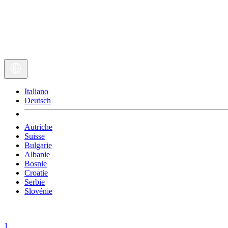
Italiano
Deutsch
Autriche
Suisse
Bulgarie
Albanie
Bosnie
Croatie
Serbie
Slovénie
1