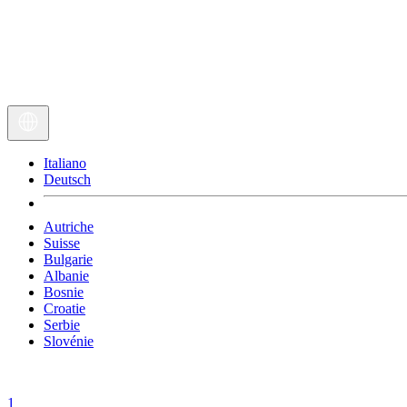
Italiano
Deutsch
Autriche
Suisse
Bulgarie
Albanie
Bosnie
Croatie
Serbie
Slovénie
1