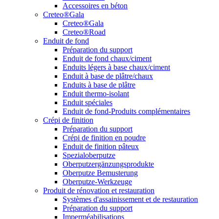
Accessoires en béton
Creteo®Gala
Creteo®Gala
Creteo®Road
Enduit de fond
Préparation du support
Enduit de fond chaux/ciment
Enduits légers à base chaux/ciment
Enduit à base de plâtre/chaux
Enduits à base de plâtre
Enduit thermo-isolant
Enduit spéciales
Enduit de fond-Produits complémentaires
Crépi de finition
Préparation du support
Crépi de finition en poudre
Enduit de finition pâteux
Spezialoberputze
Oberputzergänzungsprodukte
Oberputze Bemusterung
Oberputze-Werkzeuge
Produit de rénovation et restauration
Systèmes d'assainissement et de restauration
Préparation du support
Imperméabilisations