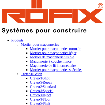
Produits
Mortier pour maçonneries
Mortier pour maçonneries normale
Mortier pour maçonneries léger
Mortier de maçonnerie visible
Maçonnerie à couche mince
Maçonnerie de lit intermédiaire
Mortier pour maçonneries spéciales
Creteo®Béton
Creteo®Shot
Creteo®Repair
Creteo®Standard
Creteo®Special
Creteo®Inject
Creteo®Floor
Creteo®Phalt