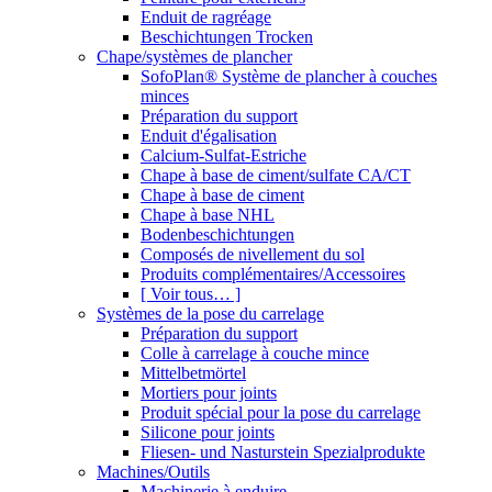
Enduit de ragréage
Beschichtungen Trocken
Chape/systèmes de plancher
SofoPlan® Système de plancher à couches
minces
Préparation du support
Enduit d'égalisation
Calcium-Sulfat-Estriche
Chape à base de ciment/sulfate CA/CT
Chape à base de ciment
Chape à base NHL
Bodenbeschichtungen
Composés de nivellement du sol
Produits complémentaires/Accessoires
[ Voir tous… ]
Systèmes de la pose du carrelage
Préparation du support
Colle à carrelage à couche mince
Mittelbetmörtel
Mortiers pour joints
Produit spécial pour la pose du carrelage
Silicone pour joints
Fliesen- und Nasturstein Spezialprodukte
Machines/Outils
Machinerie à enduire