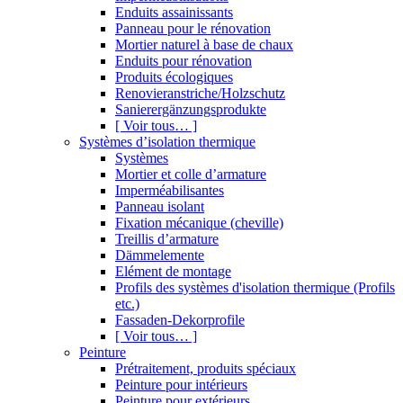
Enduits assainissants
Panneau pour le rénovation
Mortier naturel à base de chaux
Enduits pour rénovation
Produits écologiques
Renovieranstriche/Holzschutz
Sanierergänzungsprodukte
[ Voir tous… ]
Systèmes d’isolation thermique
Systèmes
Mortier et colle d’armature
Imperméabilisantes
Panneau isolant
Fixation mécanique (cheville)
Treillis d’armature
Dämmelemente
Elément de montage
Profils des systèmes d'isolation thermique (Profils
etc.)
Fassaden-Dekorprofile
[ Voir tous… ]
Peinture
Prétraitement, produits spéciaux
Peinture pour intérieurs
Peinture pour extérieurs