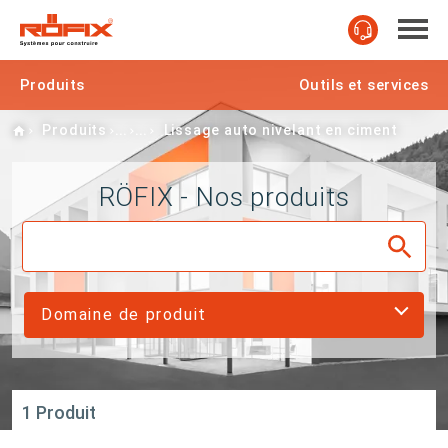
Produits
Outils et services
Home
Produits
Lissage auto nivelant en ciment
RÖFIX - Nos produits
Domaine de produit
1 Produit