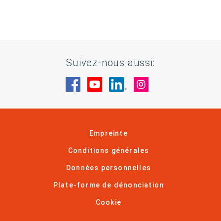
Suivez-nous aussi:
Rendez-nous visite sur Facebook
Rendez-nous visite sur You
Rendez-nous visite sur
Rendez-nous visi
Empreinte
Conditions générales
Données personnelles
Plate-forme de dénonciation
Cookie