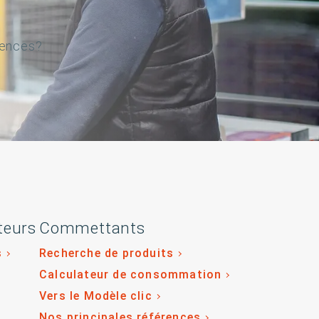
gences?
teurs
Commettants
s
Recherche de produits
Calculateur de consommation
Vers le Modèle clic
Nos principales références