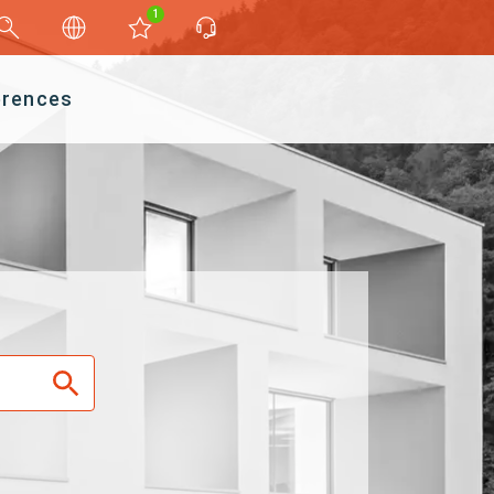
1
érences