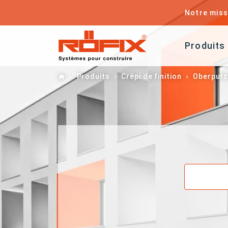
Notre miss
Produits
Home
Produits
Crépi de finition
Oberput