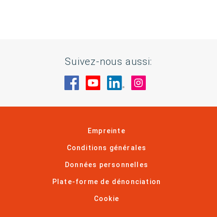
Suivez-nous aussi:
Rendez-nous visite sur Facebook
Rendez-nous visite sur You
Rendez-nous visite sur
Rendez-nous visi
Empreinte
Conditions générales
Données personnelles
Plate-forme de dénonciation
Cookie