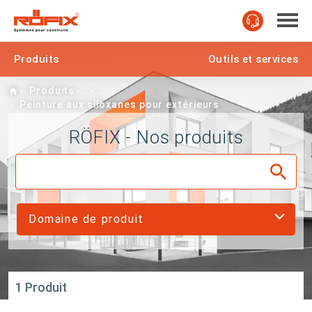
Produits
Outils et services
Home
Produits
Peinture aux siloxanes pour extérieurs
RÖFIX - Nos produits
Domaine de produit
1 Produit