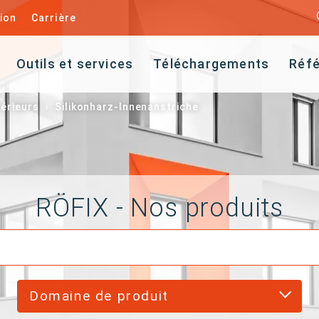
ion
Carrière
Outils et services
Téléchargements
Réf
térieurs
Silikonharz-Innenanstriche
RÖFIX - Nos produits
Domaine de produit