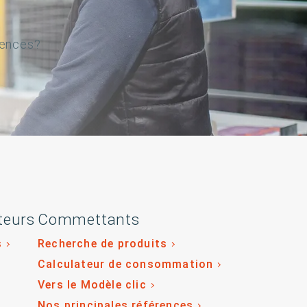
gences?
teurs
Commettants
s
Recherche de produits
Calculateur de consommation
Vers le Modèle clic
Nos principales références