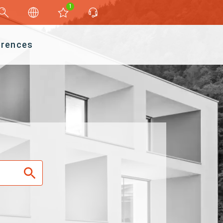
1
érences