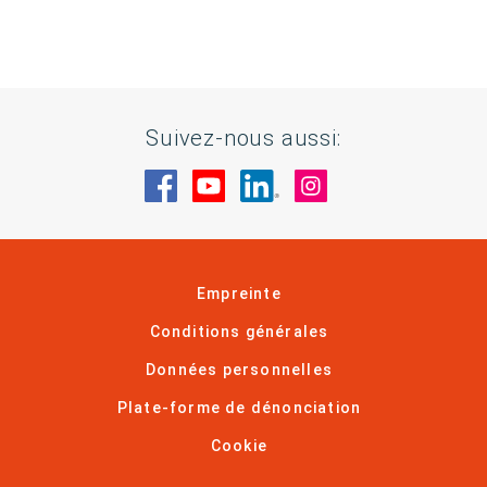
Suivez-nous aussi:
Rendez-nous visite sur Facebook
Rendez-nous visite sur You
Rendez-nous visite sur
Rendez-nous visi
Empreinte
Conditions générales
Données personnelles
Plate-forme de dénonciation
Cookie