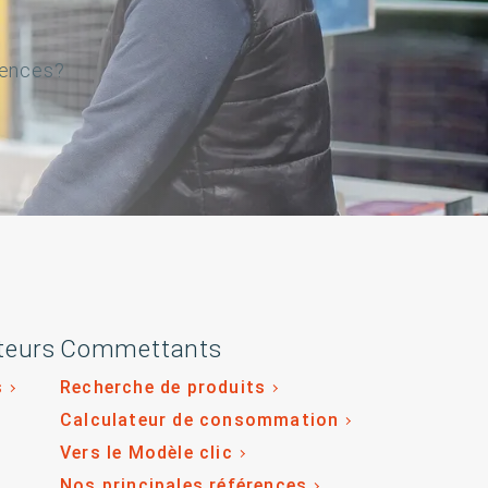
gences?
teurs
Commettants
s
Recherche de produits
Calculateur de consommation
Vers le Modèle clic
Nos principales références