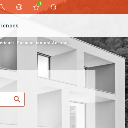
1
érences
térieurs-Panneau isolant Aerogel