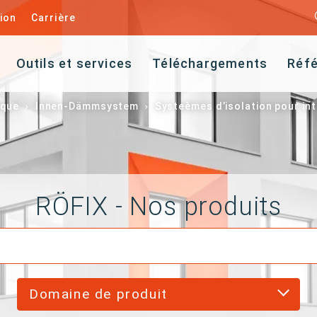
ion
Carrière
Outils et services
Téléchargements
Réf
ique
Innen-Dämmsystem
Systeèmes d’isolation pour in
RÖFIX - Nos produits
Domaine de produit