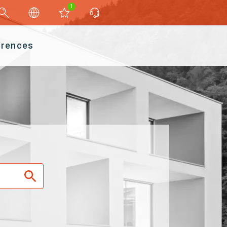
1
érences