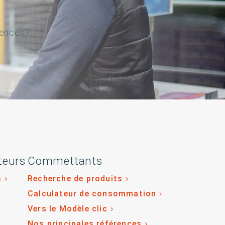
gences?
teurs
Commettants
s
Recherche de produits
Calculateur de consommation
Vers le Modèle clic
Nos principales références