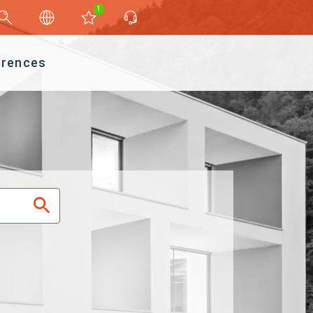
1
érences