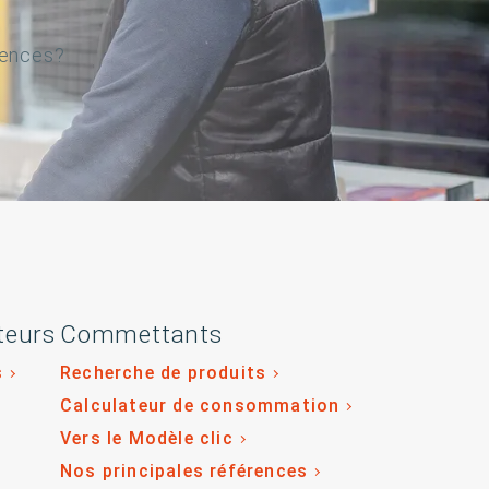
gences?
teurs
Commettants
s
Recherche de produits
Calculateur de consommation
Vers le Modèle clic
Nos principales références