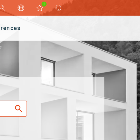
1
érences
e