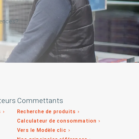
gences?
teurs
Commettants
s
Recherche de produits
Calculateur de consommation
Vers le Modèle clic