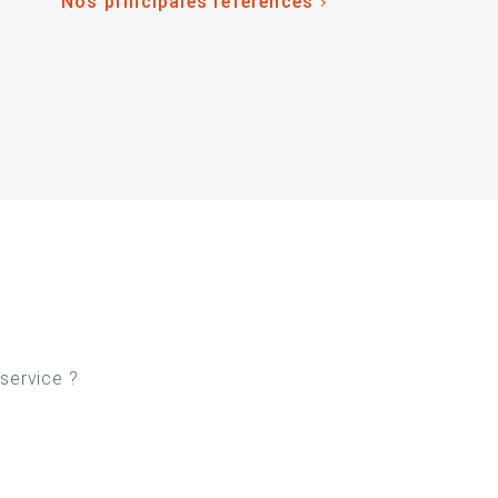
Nos principales références
 service ?