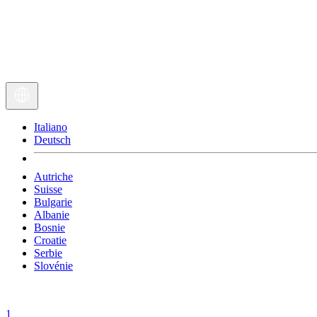
Italiano
Deutsch
Autriche
Suisse
Bulgarie
Albanie
Bosnie
Croatie
Serbie
Slovénie
1