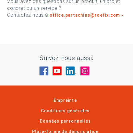
Vous avez des questions sur un produit, un projet
concret ou un service ?
Contactez-nous à
office.partschins@roefix.com
Suivez-nous aussi:
Rendez-nous visite sur Facebook
Rendez-nous visite sur You
Rendez-nous visite sur
Rendez-nous visi
Empreinte
Conditions générales
Données personnelles
Plate-forme de dénonciation