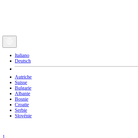
Italiano
Deutsch
Autriche
Suisse
Bulgarie
Albanie
Bosnie
Croatie
Serbie
Slovénie
1