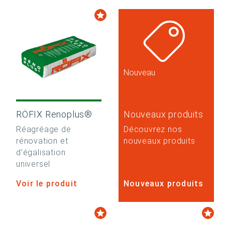
Nouveau
RÖFIX Renoplus®
Nouveaux produits
Réagréage de
Découvrez nos
rénovation et
nouveaux produits
d’égalisation
universel
Voir le produit
Nouveaux produits