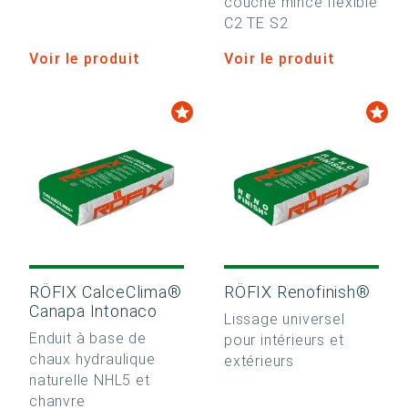
couche mince flexible
C2 TE S2
Voir le produit
Voir le produit
RÖFIX CalceClima®
RÖFIX Renofinish®
Canapa Intonaco
Lissage universel
Enduit à base de
pour intérieurs et
chaux hydraulique
extérieurs
naturelle NHL5 et
chanvre