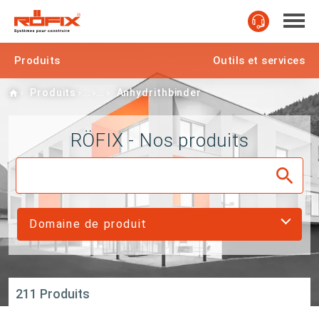
Produits
Outils et services
Home
Produits
Anhydrithbinder
RÖFIX - Nos produits
Domaine de produit
211 Produits