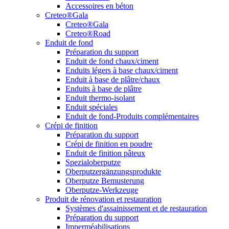
Accessoires en béton
Creteo®Gala
Creteo®Gala
Creteo®Road
Enduit de fond
Préparation du support
Enduit de fond chaux/ciment
Enduits légers à base chaux/ciment
Enduit à base de plâtre/chaux
Enduits à base de plâtre
Enduit thermo-isolant
Enduit spéciales
Enduit de fond-Produits complémentaires
Crépi de finition
Préparation du support
Crépi de finition en poudre
Enduit de finition pâteux
Spezialoberputze
Oberputzergänzungsprodukte
Oberputze Bemusterung
Oberputze-Werkzeuge
Produit de rénovation et restauration
Systèmes d'assainissement et de restauration
Préparation du support
Imperméabilisations