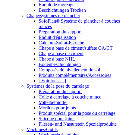
Enduit de ragréage
Beschichtungen Trocken
Chape/systèmes de plancher
SofoPlan® Système de plancher à couches
minces
Préparation du support
Enduit d'égalisation
Calcium-Sulfat-Estriche
Chape à base de ciment/sulfate CA/CT
Chape à base de ciment
Chape à base NHL
Bodenbeschichtungen
Composés de nivellement du sol
Produits complémentaires/Accessoires
[ Voir tous… ]
Systèmes de la pose du carrelage
Préparation du support
Colle à carrelage à couche mince
Mittelbetmörtel
Mortiers pour joints
Produit spécial pour la pose du carrelage
Silicone pour joints
Fliesen- und Nasturstein Spezialprodukte
Machines/Outils
Machinerie à enduire