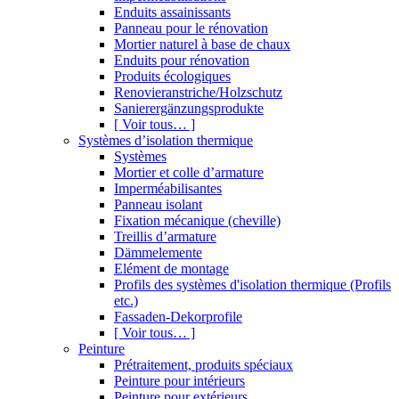
Enduits assainissants
Panneau pour le rénovation
Mortier naturel à base de chaux
Enduits pour rénovation
Produits écologiques
Renovieranstriche/Holzschutz
Sanierergänzungsprodukte
[ Voir tous… ]
Systèmes d’isolation thermique
Systèmes
Mortier et colle d’armature
Imperméabilisantes
Panneau isolant
Fixation mécanique (cheville)
Treillis d’armature
Dämmelemente
Elément de montage
Profils des systèmes d'isolation thermique (Profils
etc.)
Fassaden-Dekorprofile
[ Voir tous… ]
Peinture
Prétraitement, produits spéciaux
Peinture pour intérieurs
Peinture pour extérieurs