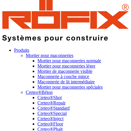
Produits
Mortier pour maçonneries
Mortier pour maçonneries normale
Mortier pour maçonneries léger
Mortier de maçonnerie visible
Maçonnerie à couche mince
Maçonnerie de lit intermédiaire
Mortier pour maçonneries spéciales
Creteo®Béton
Creteo®Shot
Creteo®Repair
Creteo®Standard
Creteo®Special
Creteo®Inject
Creteo®Floor
Creteo®Phalt