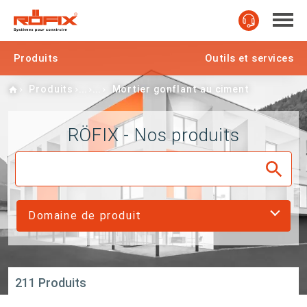
Produits
Outils et services
Home
Produits
Mortier gonflant au ciment
RÖFIX - Nos produits
Domaine de produit
211 Produits