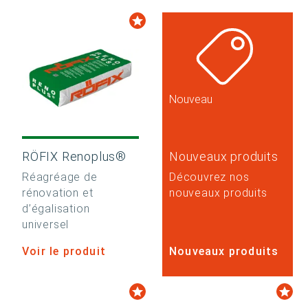
Nouveau
RÖFIX Renoplus®
Nouveaux produits
Réagréage de
Découvrez nos
rénovation et
nouveaux produits
d’égalisation
universel
Voir le produit
Nouveaux produits