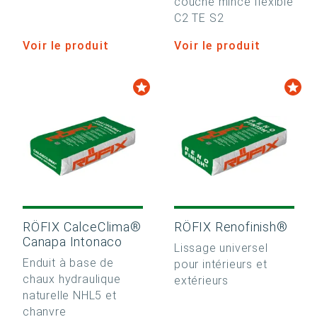
couche mince flexible
C2 TE S2
Voir le produit
Voir le produit
RÖFIX CalceClima®
RÖFIX Renofinish®
Canapa Intonaco
Lissage universel
Enduit à base de
pour intérieurs et
chaux hydraulique
extérieurs
naturelle NHL5 et
chanvre