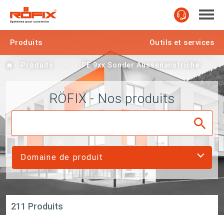
Produits
Outils et services
Home
Produits
PE 9xx Sonder Aussenanstriche
RÖFIX - Nos produits
Domaine de produit
211 Produits