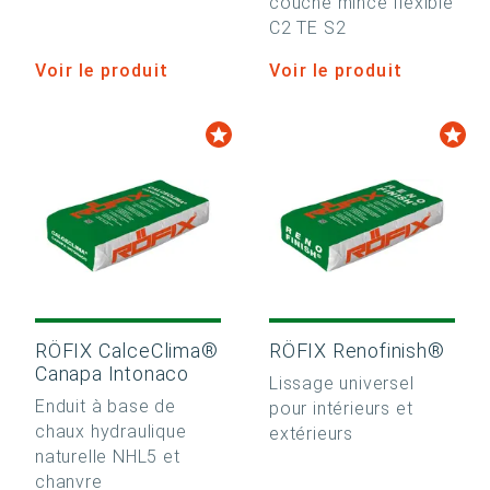
couche mince flexible
C2 TE S2
Voir le produit
Voir le produit
RÖFIX CalceClima®
RÖFIX Renofinish®
Canapa Intonaco
Lissage universel
Enduit à base de
pour intérieurs et
chaux hydraulique
extérieurs
naturelle NHL5 et
chanvre