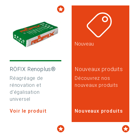
Nouveau
RÖFIX Renoplus®
Nouveaux produits
Réagréage de
Découvrez nos
rénovation et
nouveaux produits
d’égalisation
universel
Voir le produit
Nouveaux produits