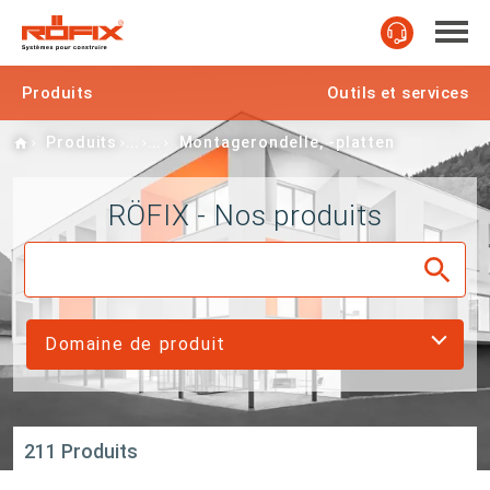
Produits
Outils et services
Home
Produits
Montagerondelle, -platten
RÖFIX - Nos produits
Domaine de produit
211 Produits