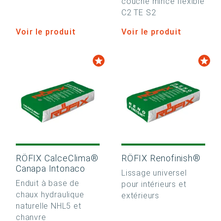
couche mince flexible
C2 TE S2
Voir le produit
Voir le produit
RÖFIX CalceClima®
RÖFIX Renofinish®
Canapa Intonaco
Lissage universel
Enduit à base de
pour intérieurs et
chaux hydraulique
extérieurs
naturelle NHL5 et
chanvre