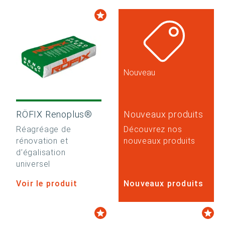
Nouveau
RÖFIX Renoplus®
Nouveaux produits
Réagréage de
Découvrez nos
rénovation et
nouveaux produits
d’égalisation
universel
Voir le produit
Nouveaux produits