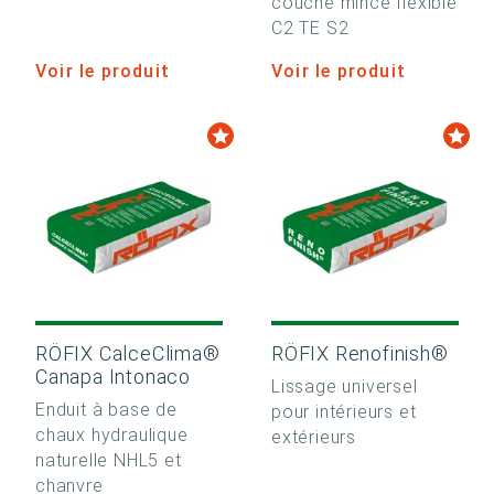
couche mince flexible
C2 TE S2
Voir le produit
Voir le produit
RÖFIX CalceClima®
RÖFIX Renofinish®
Canapa Intonaco
Lissage universel
Enduit à base de
pour intérieurs et
chaux hydraulique
extérieurs
naturelle NHL5 et
chanvre