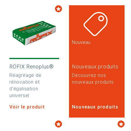
Nouveau
RÖFIX Renoplus®
Nouveaux produits
Réagréage de
Découvrez nos
rénovation et
nouveaux produits
d’égalisation
universel
Voir le produit
Nouveaux produits