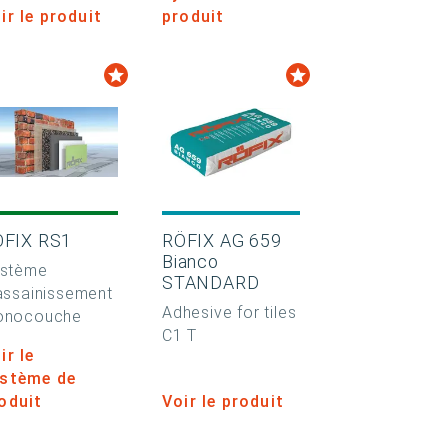
ir le produit
produit
ÖFIX RS1
RÖFIX AG 659
Bianco
stème
STANDARD
assainissement
Adhesive for tiles
onocouche
C1 T
ir le
stème de
oduit
Voir le produit