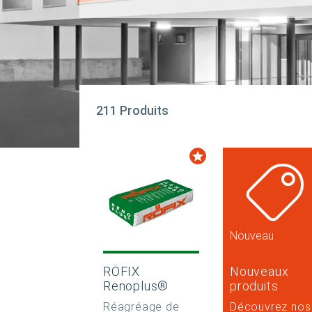
211 Produits
Nouveau
RÖFIX
Nouveaux
Renoplus®
produits
Réagréage de
Découvrez nos