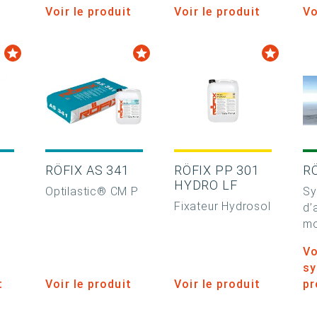
Voir le produit
Voir le produit
Vo
0
RÖFIX AS 341
RÖFIX PP 301
R
HYDRO LF
Optilastic® CM P
Sy
Fixateur Hydrosol
d’
m
Vo
sy
t
Voir le produit
Voir le produit
pr