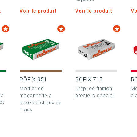
t
Voir le produit
Voir le produit
Vo
RÖFIX 951
RÖFIX 715
R
Mortier de
Crépi de finition
Mo
el
maçonnerie à
précieux spécial
d’
et
base de chaux de
Trass