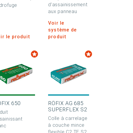
d’assainissement
drofuge
aux panneau
Voir le
système de
ir le produit
produit
ÖFIX 650
RÖFIX AG 685
SUPERFLEX S2
duit
Colle à carrelage
sainissant
à couche mince
anc
flexible C2 TE S2