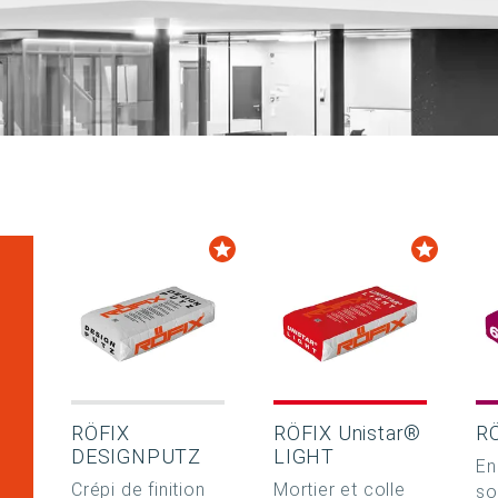
RÖFIX
RÖFIX Unistar®
R
DESIGNPUTZ
LIGHT
En
Crépi de finition
Mortier et colle
so