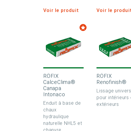
Voir le produit
Voir le produi
RÖFIX
RÖFIX
CalceClima®
Renofinish®
Canapa
Lissage univers
Intonaco
pour intérieurs 
Enduit à base de
extérieurs
chaux
hydraulique
naturelle NHL5 et
chanvre