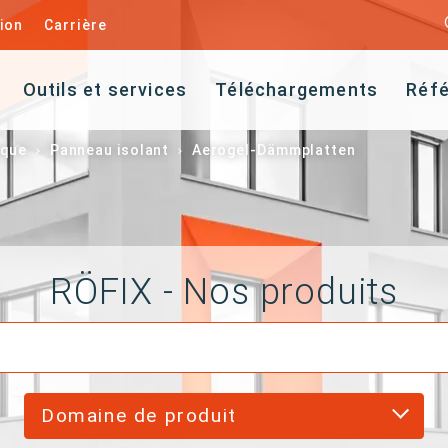
ion
Carrière
Outils et services
Téléchargements
Réf
ique
Panneau isolant
Aerogel-Dämmplatten
RÖFIX - Nos produits
Domaine de produit