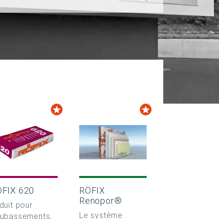
ÖFIX 620
RÖFIX
Renopor®
duit pour
Le système
ubassements,