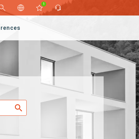
1
érences