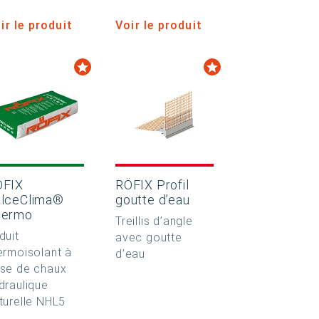
ir le produit
Voir le produit
ÖFIX
RÖFIX Profil
lceClima®
goutte d’eau
hermo
Treillis d’angle
duit
avec goutte
ermoisolant à
d’eau
se de chaux
draulique
turelle NHL5