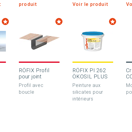
t
produit
Voir le produit
Vo
RÖFIX Profil
RÖFIX PI 262
C
pour joint
ÖKOSIL PLUS
C
Profil avec
Peinture aux
Mo
boucle
silicates pour
po
intérieurs