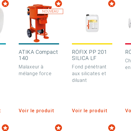
NOUVEAU
0
ATIKA Compact
RÖFIX PP 201
R
140
SILICA LF
Ch
Malaxeur à
Fond pénétrant
en
mélange force
aux silicates et
diluant
t
Voir le produit
Voir le produit
Vo