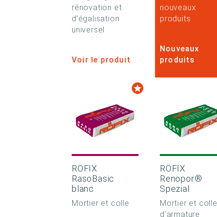
rénovation et
nouveaux
d’égalisation
produits
universel
Nouveaux
Voir le produit
produits
RÖFIX
RÖFIX
RasoBasic
Renopor®
blanc
Spezial
Mortier et colle
Mortier et coll
d’armature