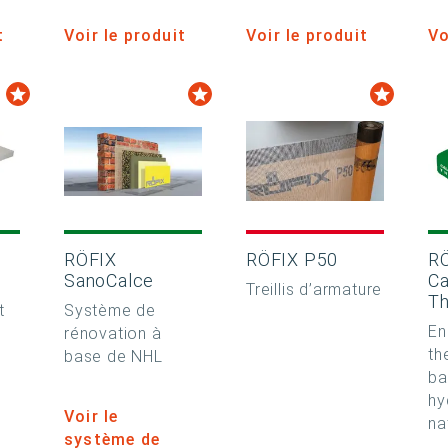
t
Voir le produit
Voir le produit
Vo
RÖFIX
RÖFIX P50
R
SanoCalce
Ca
Treillis d’armature
T
t
Système de
En
rénovation à
th
base de NHL
ba
hy
Voir le
na
système de