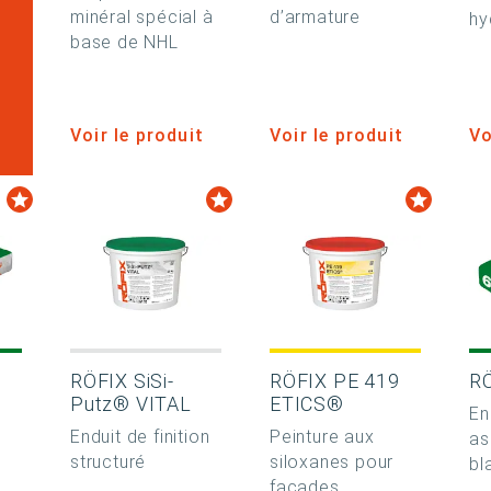
minéral spécial à
d’armature
hy
base de NHL
Voir le produit
Voir le produit
Vo
RÖFIX SiSi-
RÖFIX PE 419
R
Putz® VITAL
ETICS®
En
Enduit de finition
Peinture aux
as
e
structuré
siloxanes pour
bl
façades