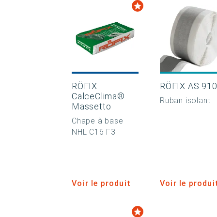
RÖFIX
RÖFIX AS 91
CalceClima®
Ruban isolant
Massetto
Chape à base
NHL C16 F3
Voir le produit
Voir le produi