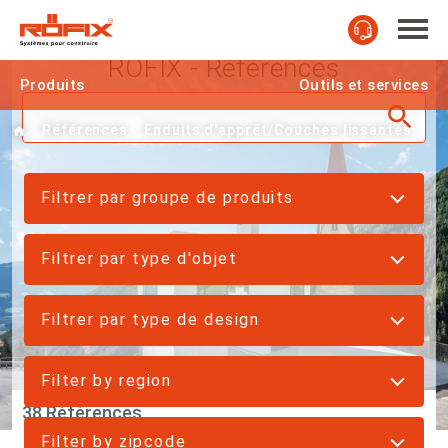
RÖFIX - Références
Produits
Outils et services
Home
Références
Enduits d'apprêt/Couches lissantes
Filtrer par groupe de produits
Filtrer par type d'objet
Filtrer par type de design
Filter by region
38 Références
Filter by zipcode