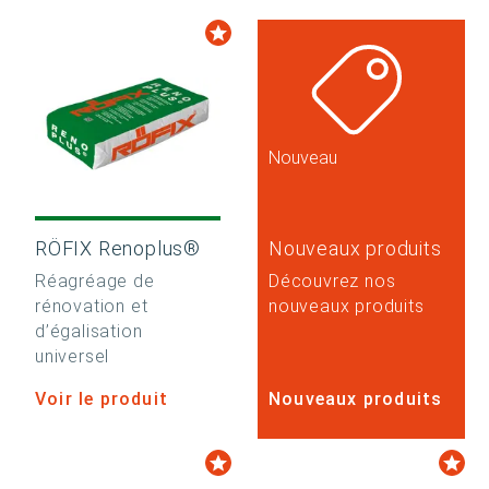
Nouveau
RÖFIX Renoplus®
Nouveaux produits
Réagréage de
Découvrez nos
rénovation et
nouveaux produits
d’égalisation
universel
Voir le produit
Nouveaux produits