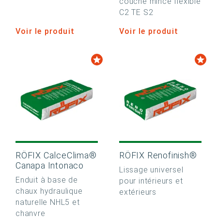
couche mince flexible
C2 TE S2
Voir le produit
Voir le produit
RÖFIX CalceClima®
RÖFIX Renofinish®
Canapa Intonaco
Lissage universel
Enduit à base de
pour intérieurs et
chaux hydraulique
extérieurs
naturelle NHL5 et
chanvre