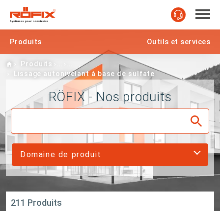
Produits
Outils et services
Home
Produits
Lissage autonivelant à base de sulfate
RÖFIX - Nos produits
Domaine de produit
211 Produits