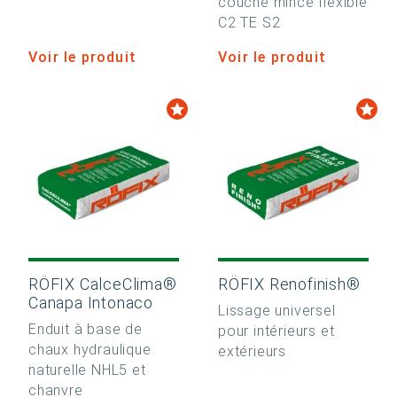
couche mince flexible
C2 TE S2
Voir le produit
Voir le produit
RÖFIX CalceClima®
RÖFIX Renofinish®
Canapa Intonaco
Lissage universel
Enduit à base de
pour intérieurs et
chaux hydraulique
extérieurs
naturelle NHL5 et
chanvre