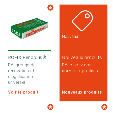
Nouveau
RÖFIX Renoplus®
Nouveaux produits
Réagréage de
Découvrez nos
rénovation et
nouveaux produits
d’égalisation
universel
Voir le produit
Nouveaux produits