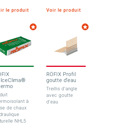
ir le produit
Voir le produit
ÖFIX
RÖFIX Profil
lceClima®
goutte d’eau
hermo
Treillis d’angle
duit
avec goutte
ermoisolant à
d’eau
se de chaux
draulique
turelle NHL5