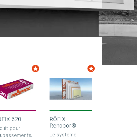
ÖFIX 620
RÖFIX
Renopor®
duit pour
Le système
ubassements,