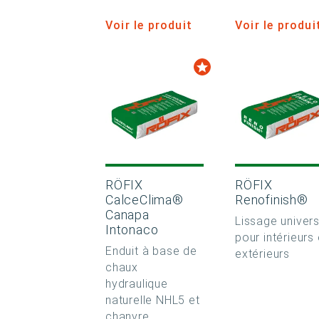
Voir le produit
Voir le produi
RÖFIX
RÖFIX
CalceClima®
Renofinish®
Canapa
Lissage univers
Intonaco
pour intérieurs 
Enduit à base de
extérieurs
chaux
hydraulique
naturelle NHL5 et
chanvre