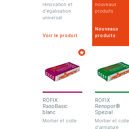
rénovation et
nouveaux
d’égalisation
produits
universel
Nouveaux
Voir le produit
produits
RÖFIX
RÖFIX
RasoBasic
Renopor®
blanc
Spezial
Mortier et colle
Mortier et coll
d’armature