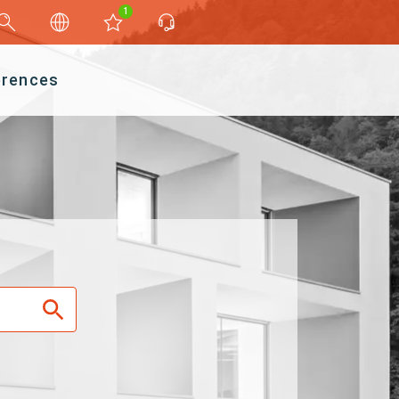
1
érences