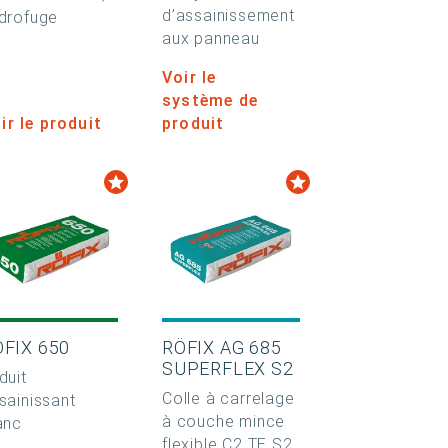
d’assainissement
drofuge
aux panneau
Voir le
système de
ir le produit
produit
ÖFIX 650
RÖFIX AG 685
SUPERFLEX S2
duit
Colle à carrelage
sainissant
à couche mince
anc
flexible C2 TE S2