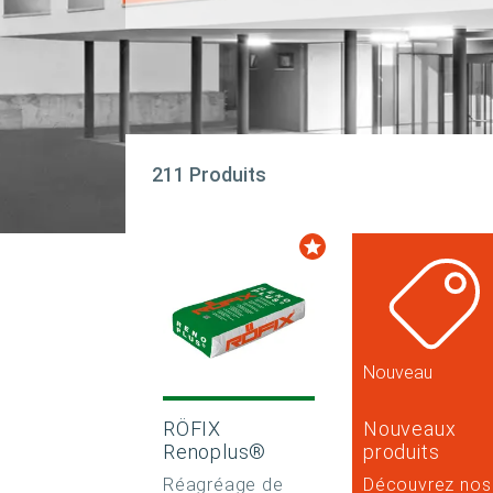
211 Produits
Nouveau
RÖFIX
Nouveaux
Renoplus®
produits
Réagréage de
Découvrez nos