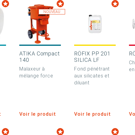
NOUVEAU
0
ATIKA Compact
RÖFIX PP 201
R
140
SILICA LF
Ch
Malaxeur à
Fond pénétrant
en
mélange force
aux silicates et
diluant
t
Voir le produit
Voir le produit
Vo