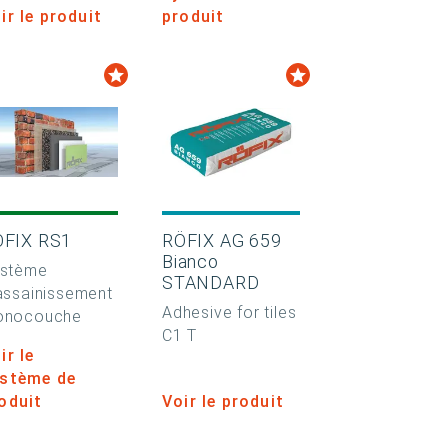
ir le produit
produit
ÖFIX RS1
RÖFIX AG 659
Bianco
stème
STANDARD
assainissement
Adhesive for tiles
onocouche
C1 T
ir le
stème de
oduit
Voir le produit