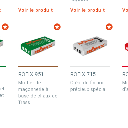
t
Voir le produit
Voir le produit
Vo
RÖFIX 951
RÖFIX 715
R
Mortier de
Crépi de finition
Mo
el
maçonnerie à
précieux spécial
d’
et
base de chaux de
Trass