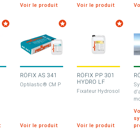
Voir le produit
Voir le produit
Vo
0
RÖFIX AS 341
RÖFIX PP 301
R
HYDRO LF
Optilastic® CM P
Sy
Fixateur Hydrosol
d’
m
Vo
sy
t
Voir le produit
Voir le produit
pr