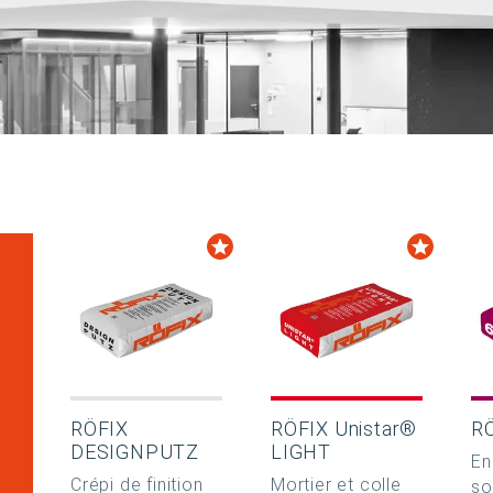
RÖFIX
RÖFIX Unistar®
R
DESIGNPUTZ
LIGHT
En
Crépi de finition
Mortier et colle
so