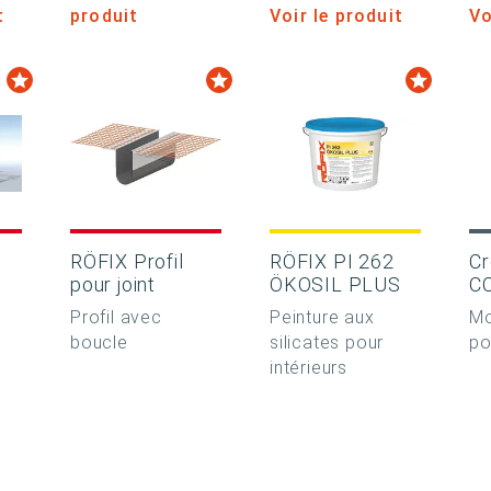
t
produit
Voir le produit
Vo
RÖFIX Profil
RÖFIX PI 262
C
pour joint
ÖKOSIL PLUS
C
Profil avec
Peinture aux
Mo
boucle
silicates pour
po
intérieurs