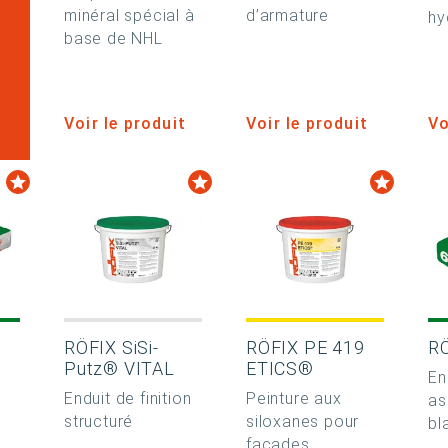
minéral spécial à
d’armature
hy
base de NHL
Voir le produit
Voir le produit
Vo
RÖFIX SiSi-
RÖFIX PE 419
R
Putz® VITAL
ETICS®
En
Enduit de finition
Peinture aux
as
e
structuré
siloxanes pour
bl
façades