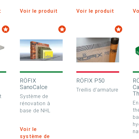
t
Voir le produit
Voir le produit
Vo
RÖFIX
RÖFIX P50
R
SanoCalce
Ca
Treillis d’armature
T
t
Système de
En
rénovation à
th
base de NHL
ba
hy
Voir le
na
système de