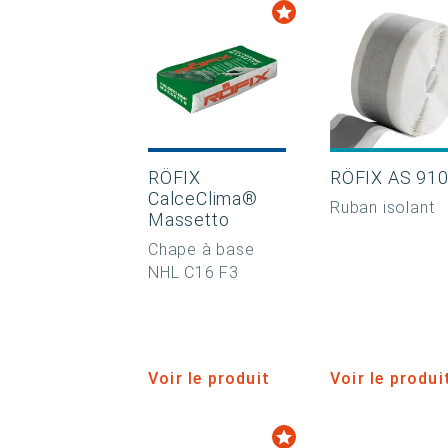
RÖFIX
RÖFIX AS 91
CalceClima®
Ruban isolant
Massetto
Chape à base
NHL C16 F3
Voir le produit
Voir le produi